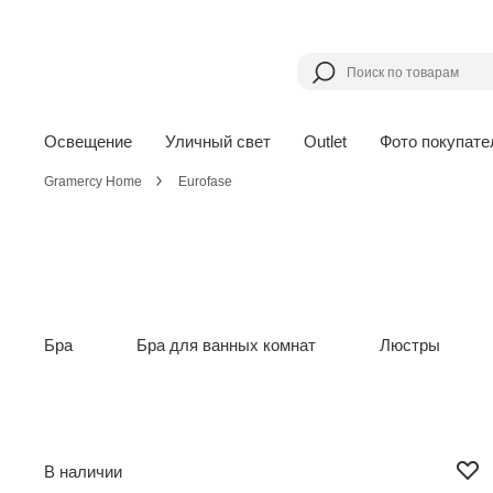
Освещение
Уличный свет
Outlet
Фото покупате
Gramercy Home
Eurofase
Бра
Бра для ванных комнат
Люстры
В наличии