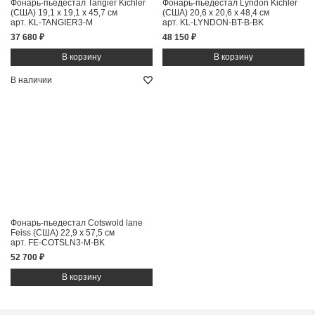
Фонарь-пьедестал Tangier Kichler
Фонарь-пьедестал Lyndon Kichler
(США)
19,1 x 19,1 x 45,7 см
(США)
20,6 x 20,6 x 48,4 см
арт. KL-TANGIER3-M
арт. KL-LYNDON-BT-B-BK
37 680 ₽
48 150 ₽
В наличии
Фонарь-пьедестал Cotswold lane
Feiss (США)
22,9 x 57,5 см
арт. FE-COTSLN3-M-BK
52 700 ₽