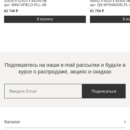
52630 x 51815 x 49249 см
49402 x 5020 x 49300 с
арт. WINCHFIELD-PLL-AB
арт. QN-WYNWOOD-PL-
62 740 ₽
91 750 ₽
Подпишитесь на наши e-mail рассылки и будьте в
курсе о распродаже, акциях и скидках
Подписаться
Каталог