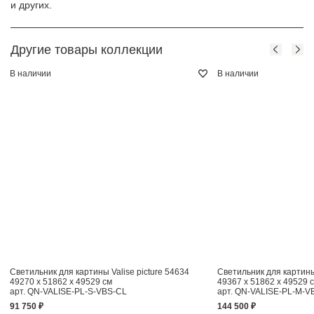
и других.
Другие товары коллекции
В наличии
В наличии
Светильник для картины Valise picture 54634
Светильник для картины 
49270 x 51862 x 49529 см
49367 x 51862 x 49529 
арт. QN-VALISE-PL-S-VBS-CL
арт. QN-VALISE-PL-M-V
91 750 ₽
144 500 ₽