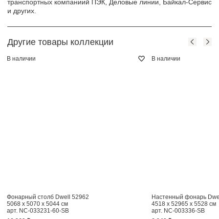
транспортных компаниий ПЭК, Деловые линии, Байкал-Сервис
и других.
Другие товары коллекции
В наличии
В наличии
Фонарный столб Dwell 52962
Настенный фонарь Dwel
5068 x 5070 x 5044 см
4518 x 52965 x 5528 см
арт. NC-033231-60-SB
арт. NC-003336-SB